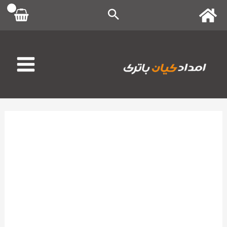
رش
ه
حتوا