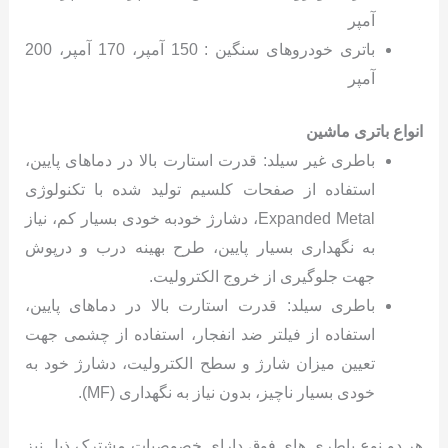
آمپر
باتری خودروهای سنگین : 150 آمپر، 170 آمپر، 200
آمپر
انواع باتری ماشین
باطری غیر سیلد: قدرت استارت بالا در دماهای پایین،
استفاده از صفحات کلسیم تولید شده با تکنولوژی
Expanded Metal، دشارژ خودبه خودی بسیار کم، نیاز
به نگهداری بسیار پایین، طرح بهینه درب و درپوش
جهت جلوگیری از خروج الکترولیت.
باطری سیلد: قدرت استارت بالا در دماهای پایین،
استفاده از فیلتر ضد انفجار، استفاده از چشمی جهت
تعیین میزان شارژ و سطح الکترولیت، دشارژ خود به
خودی بسیار ناچیز، بدون نیاز به نگهداری (MF).
هر دو نوع باطری های فوق دارای خصوصیات مشترک ذیل نیز