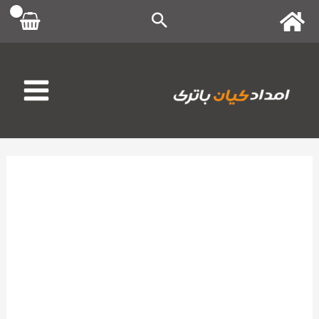
رش
ه
حتوا