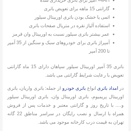
4AH+ آمپر برای باتری خریداری شده
گارانتی 15 ماهه برای تعویض باتری
اتمی یا خشک بودن باتری اوربیتال سیلور
استفاده آلیاژ نقره در متریال صفحات باتری
عمر بیشتر باتری سیلور نسبت به اوربیتال وان قرمز
آمپراژ باتری برای خودروهای سبک و سنگین از 35 آمپر
تا 200 آمپر
باتری 35 آمپر اوربیتال سیلور سپاهان دارای 15 ماه گارانتی
تعویض با رعایت شرایط گارانتی می باشد.
در
امداد باتری
انواع
باتری خودرو
از جمله: باتری واریان، باتری
اوربیتال پریمیوم، باتری اوربیتال وان، باتری اوربیتال سیلور
و…. با تاریخ روز و گارانتی معتبر و خدمات پس از فروش
همراه با ارسال و نصب رایگان در سراسر مناطق 22 گانه
تهران به قیمت درب کارخانه موجود می باشد.