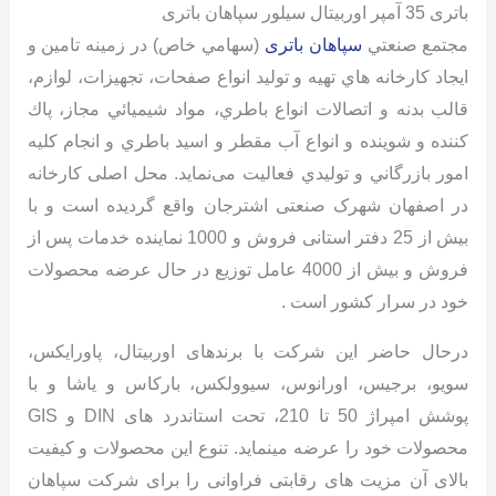
باتری 35 آمپر اوربیتال سیلور سپاهان باتری
مجتمع صنعتي
سپاهان باتری
(سهامي خاص) در زمینه تامين و
ايجاد كارخانه هاي تهيه و توليد انواع صفحات، تجهيزات، لوازم،
قالب بدنه و اتصالات انواع باطري، مواد شيميائي مجاز، پاك
كننده و شوينده و انواع آب مقطر و اسيد باطري و انجام كليه
امور بازرگاني و توليدي فعالیت می‌نمايد. محل اصلی کارخانه
در اصفهان شهرک صنعتی اشترجان واقع گردیده است و با
بیش از 25 دفتر استانی فروش و 1000 نماینده خدمات پس از
فروش و بیش از 4000 عامل توزیع در حال عرضه محصولات
خود در سرار کشور است .
درحال حاضر این شرکت با برندهای اوربیتال، پاورایکس،
سویو، برجیس، اورانوس، سیوولکس، بارکاس و یاشا و با
پوشش امپراژ 50 تا 210، تحت استاندرد های DIN و GIS
محصولات خود را عرضه مینماید. تنوع این محصولات و کیفیت
بالای آن مزیت های رقابتی فراوانی را برای شرکت سپاهان