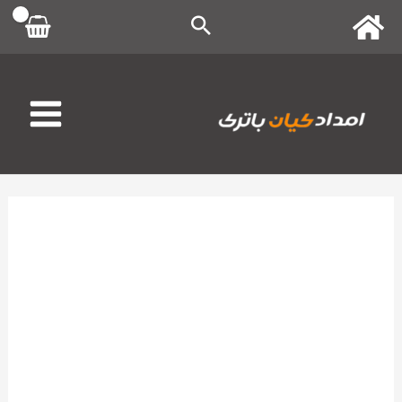
رش
ه
حتوا