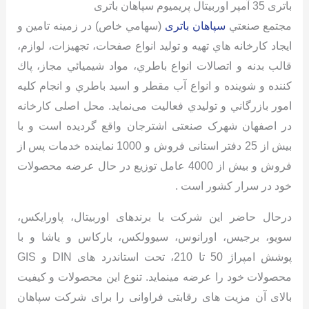
باتری 35 آمپر اوربیتال پریمیوم سپاهان باتری
مجتمع صنعتي
سپاهان باتری
(سهامي خاص) در زمینه تامين و
ايجاد كارخانه هاي تهيه و توليد انواع صفحات، تجهيزات، لوازم،
قالب بدنه و اتصالات انواع باطري، مواد شيميائي مجاز، پاك
كننده و شوينده و انواع آب مقطر و اسيد باطري و انجام كليه
امور بازرگاني و توليدي فعالیت می‌نمايد. محل اصلی کارخانه
در اصفهان شهرک صنعتی اشترجان واقع گردیده است و با
بیش از 25 دفتر استانی فروش و 1000 نماینده خدمات پس از
فروش و بیش از 4000 عامل توزیع در حال عرضه محصولات
خود در سرار کشور است .
درحال حاضر این شرکت با برندهای اوربیتال، پاورایکس،
سویو، برجیس، اورانوس، سیوولکس، بارکاس و یاشا و با
پوشش امپراژ 50 تا 210، تحت استاندرد های DIN و GIS
محصولات خود را عرضه مینماید. تنوع این محصولات و کیفیت
بالای آن مزیت های رقابتی فراوانی را برای شرکت سپاهان