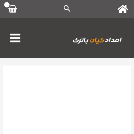
رش
ه
حتوا