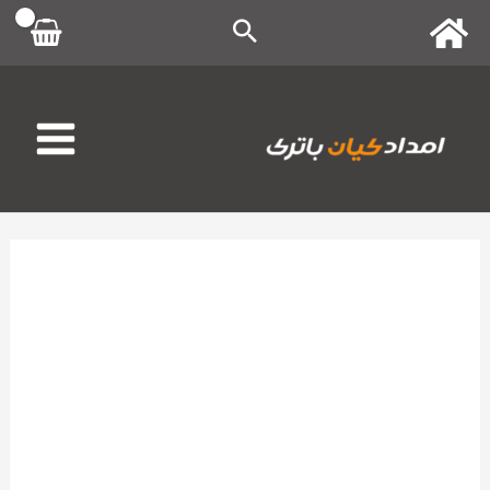
رش
ه
حتوا