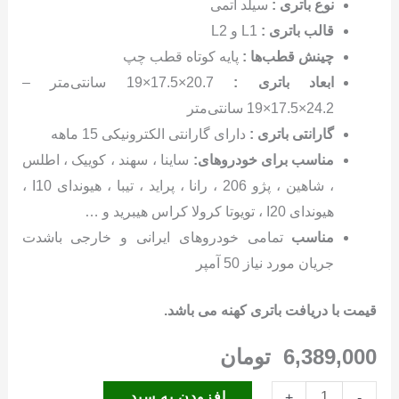
نوع باتری :
سیلد اتمی
قالب باتری :
L1 و L2
چینش قطب‌ها :
پایه کوتاه قطب چپ
ابعاد باتری :
20.7×17.5×19 سانتی‌متر –
24.2×17.5×19 سانتی‌متر
گارانتی باتری :
دارای گارانتی الکترونیکی 15 ماهه
مناسب برای خودروهای:
ساینا ، سهند ، کوییک ، اطلس
، شاهین ، پژو 206 ، رانا ، پراید ، تیبا ، هیوندای I10 ،
هیوندای I20 ، تویوتا کرولا کراس هیبرید و …
مناسب
تمامی خودروهای ایرانی و خارجی باشدت
جریان مورد نیاز 50 آمپر
قیمت با دریافت باتری کهنه می باشد.
6,389,000
تومان
باتری
افزودن به سبد
+
-