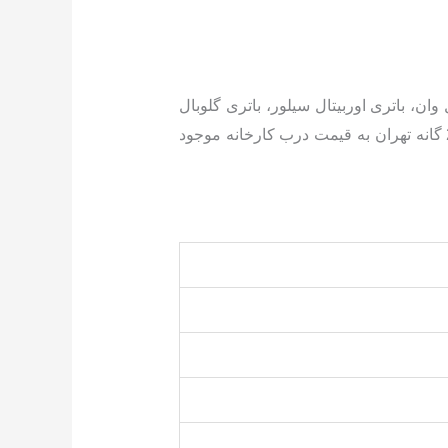
 وان، باتری اوربیتال سیلور، باتری گلوبال
و…. با تاریخ روز و گارانتی معتبر و خدمات پس از فروش همراه با ارسال و نصب رایگان در سراسر مناطق 22 گانه تهران به قیمت درب کارخانه موجود