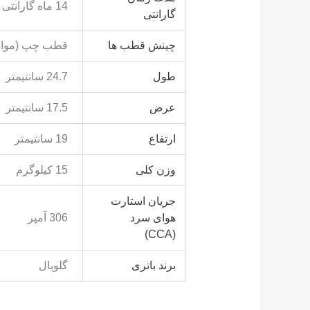
14 ماه گارانتی
گارانتی
چینش قطب ها
قطب چپ (مواف
طول
24.7 سانتیمتر
عرض
17.5 سانتیمتر
ارتفاع
19 سانتیمتر
وزن کلی
15 کیلوگرم
جریان استارت
هوای سرد
306 آمپر
(CCA)
برند باتری
گلوبال