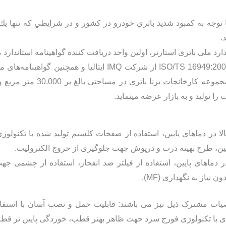
 سال 1369 با توجه به كمبود شديد باتري خودرو در كشور و در شرايطي كه تنه
.
لی باتری استارتر، اولين واحد دريافت كننده گواهينامه استاندارد مل
دارای گواهینامه‌های ISO 9001:2008 و ISO/TS 16949:2009 از شر
محصولات تولیدی میباشد.در حال 
پایین، طرح بهینه درب و درپوش جهت جلوگیری از خروج الکترولیت.
ر دماهای پایین، استفاده از فیلتر ضد انفجار، استفاده از چشمی ج
نیاز به نگهداری (MF).
ت مشترک ذیل نیز می باشند: قابلیت حمل و نصب آسان با استفاده ا
ای با تکنولوژی فورج سرد جهت ظاهر بهتر قطب، خوردگی پایین تر قطب و 