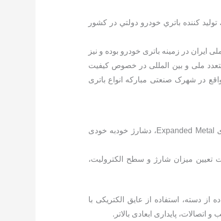
ا يك توليد كننده باتري خودرو دولتي در كشور
ی ایران در زمینه باتری خودرو بوده و نیز
كت IMQ ايتاليا و همچنین گواهينامه‌های متعدد ملی و بين المللی در خصوص كيفيت
حاضر مجموعه کارخانجات برنا باتری در مساحتی بالغ بر 30.000 متر مربع واقع در شهرک صنعتی مبارکه انواع باتری
باطری غیر سیلد: قدرت استارت بالا در دماهای پایین، استفاده از صفحات کلسیم تولید شده با تکنولوژی Expanded Metal، دشارژ خودبه خودی
هت تعیین میزان شارژ و سطح الکترولیت،
ز دسته، استفاده از عایق الکتریکی با
اتصالات، پایداری ابعادی بالاتر.