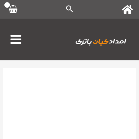
رش
ه
حتوا