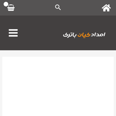
رش
ه
حتوا