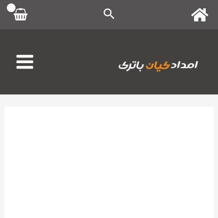
رش
ه
حتوا