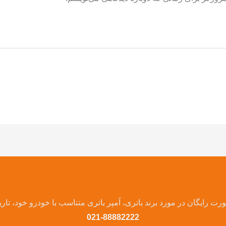
ت رایگان در مورد برند باتری، آمپر باتری متناسب با خودرو خود، تار
021-88882222