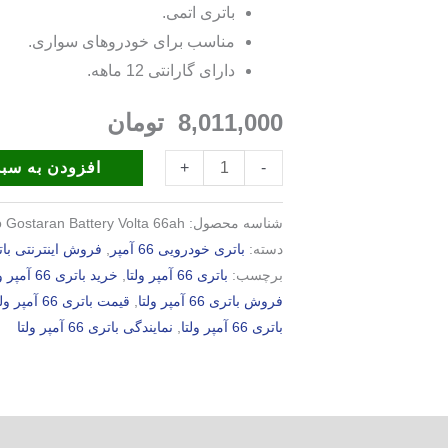
باتری اتمی.
مناسب برای خودروهای سواری.
دارای گارانتی 12 ماهه.
8,011,000
تومان
افزودن به سبد
+
-
شناسه محصول:
o Gostaran Battery Volta 66ah
دسته:
باتری خودرویی 66 آمپر
,
فروش اینترنتی بات
برچسب:
باتری 66 آمپر ولتا
,
خرید باتری 66 آمپر ولتا
فروش باتری 66 آمپر ولتا
,
قیمت باتری 66 آمپر ولتا
باتری 66 آمپر ولتا
,
نمایندگی باتری 66 آمپر ولتا