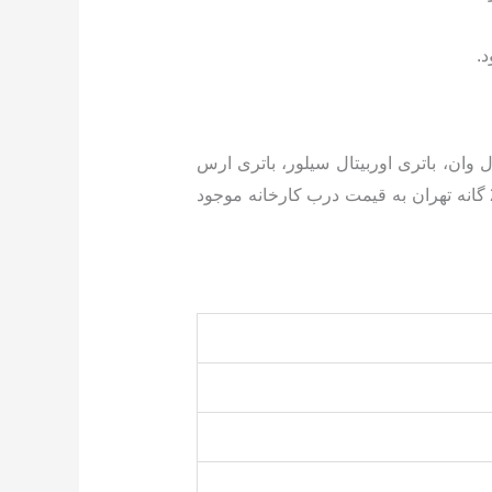
د.
ال وان، باتری اوربیتال سیلور، باتری ارس
و…. با تاریخ روز و گارانتی معتبر و خدمات پس از فروش همراه با ارسال و نصب رایگان در سراسر مناطق 22 گانه تهران به قیمت درب کارخانه موجود