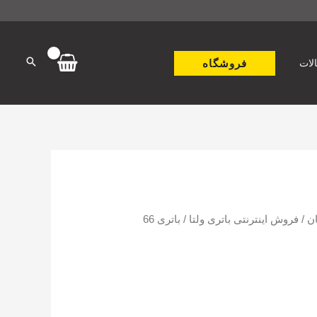
فروشگاه
لات
ن
/
فروش اینترنتی باتری ولتا
/ باتری 66