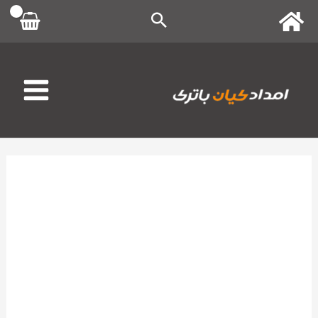
رش
ه
حتوا