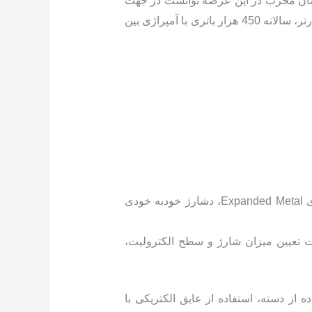
ناسان مجرب در این عرصه توانست در جهت
حل معضل کمبود باتری خودرو قدمی بردارد. شرکت ویستا الکترونیک رایکا در واقع با هدف تولید باتری های استارتر، سالانه 450 هزار باتری با آمپراژی بین
باطری غیر سیلد: قدرت استارت بالا در دماهای پایین، استفاده از صفحات کلسیم تولید شده با تکنولوژی Expanded Metal، دشارژ خودبه خودی
هت تعیین میزان شارژ و سطح الکترولیت،
ز دسته، استفاده از عایق الکتریکی با