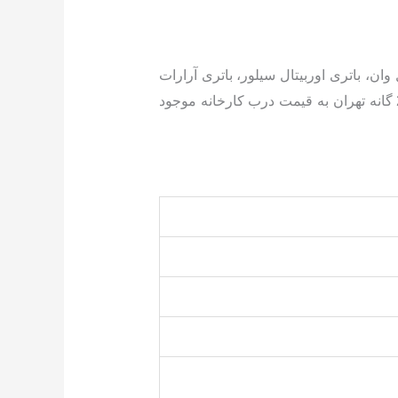
 وان، باتری اوربیتال سیلور، باتری آرارات
و…. با تاریخ روز و گارانتی معتبر و خدمات پس از فروش همراه با ارسال و نصب رایگان در سراسر مناطق 22 گانه تهران به قیمت درب کارخانه موجود