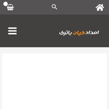
رش
ه
حتوا