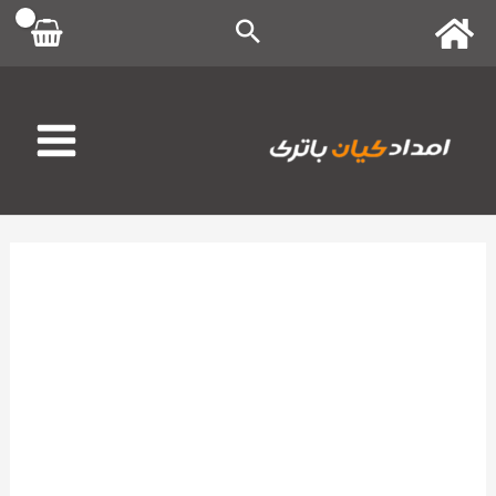
رش
ه
حتوا