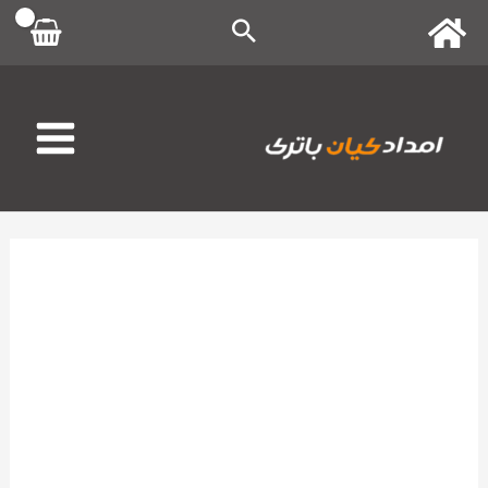
رش
ه
حتوا