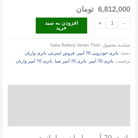
6,812,000
تومان
باتری
افزودن به سبد
+
-
خرید
70
آمپر
شناسه محصول:
Saba Battery Varian 70ah
واریان
دسته:
باتری خودرویی 70 آمپر
,
فروش اینترنتی باتری واریان
صبا
برچسب:
باتری 70 آمپر
,
باتری 70 آمپر صبا
,
باتری 70 آمپر واریان
باتری
عدد
توضیحات
توضیحات تکمیلی
نظرات (0)
باتری 70 آمپر واریان صبا باتری