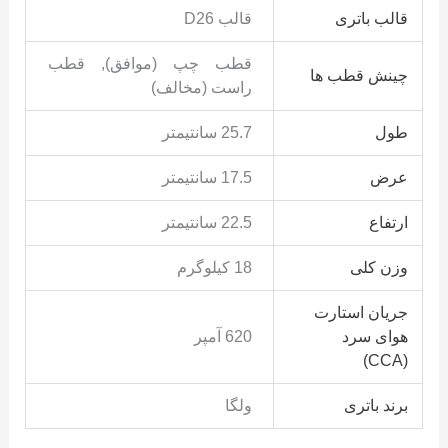
قالب باتری
قالب D26
قطب چپ (موافق), قطب
چینش قطب ها
راست (مخالف)
طول
25.7 سانتیمتر
عرض
17.5 سانتیمتر
ارتفاع
22.5 سانتیمتر
وزن کلی
18 کیلوگرم
جریان استارت
هوای سرد
620 آمپر
(CCA)
برند باتری
ولگا