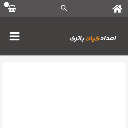
رش
ه
حتوا