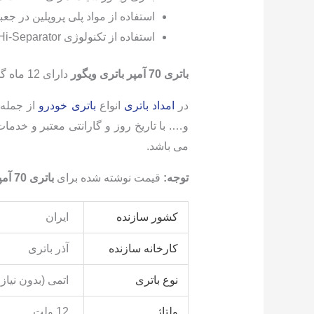
استفاده از مواد پلی پروپلین در ج
استفاده از تکنولوژی Hi-Separator در نسل جدید باتری ها که سبب افزایش مقاومت صفحات مثبت در برابر خورندگی می گردد.
باتری 70 آمپر باتری ویگور
دارای 12 ماه گارانتی تعویض با رعایت شرایط گارانتی می باشد.
در
امداد باتری
انواع
باتری خودرو
از جمله: 
می باشد.
توجه:
قیمت نوشته شده برای
باتری 70 آمپر ویگور آذرباتری
کشور سازنده
ایران
کارخانه سازنده
آذر باتری
نوع باتری
اتمی (بدون نیاز 
ولتاژ
12 ولت