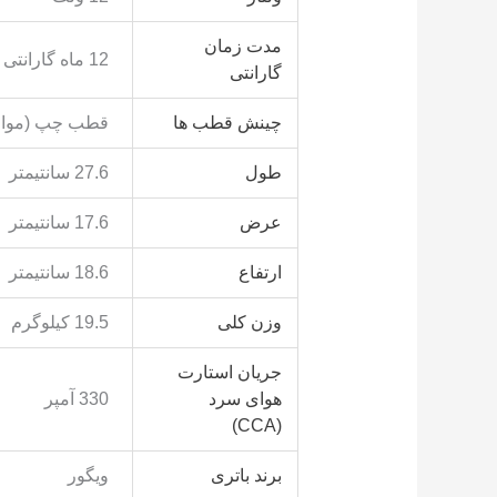
مدت زمان
12 ماه گارانتی
گارانتی
چینش قطب ها
قطب چپ (مواف
طول
27.6 سانتیمتر
عرض
17.6 سانتیمتر
ارتفاع
18.6 سانتیمتر
وزن کلی
19.5 کیلوگرم
جریان استارت
هوای سرد
330 آمپر
(CCA)
برند باتری
ویگور