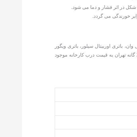
 شکل در اثر فشار و دما می شود.
 وان، باتری اوربیتال سیلور، باتری ویگور
و…. با تاریخ روز و گارانتی معتبر و خدمات پس از فروش همراه با ارسال و نصب رایگان در سراسر مناطق 22 گانه تهران به قیمت درب کارخانه موجود