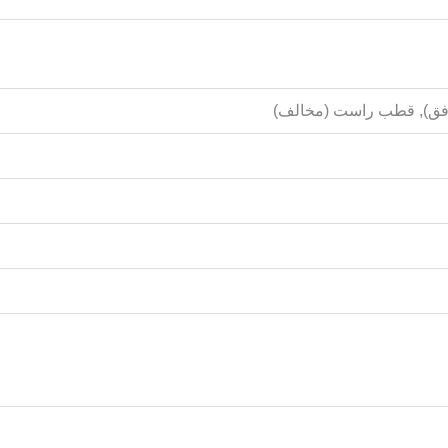
ق), قطب راست (مخالف)