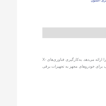
تری اکسون
باتری 74 آمپر اکسون (Exon) با کیفیت ساخت بالا و استفاده از تکنولوژی سیلد اسید، عملکردی پایدار و مطمئن را ارائه می‌دهد. به‌کارگیری فناوری‌های X-
ابی مناسب برای خودروهای مجهز به تجهیزات برقی