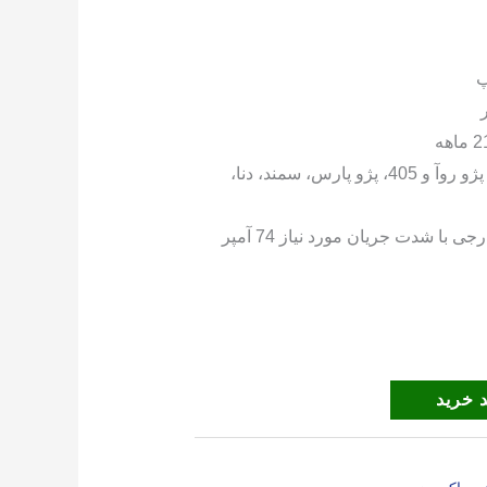
پ
ریو، ال 90، پژو روآ و 405، پژو پارس، سمند، دنا،
ا شدت جریان مورد نیاز 74 آمپر
 خرید