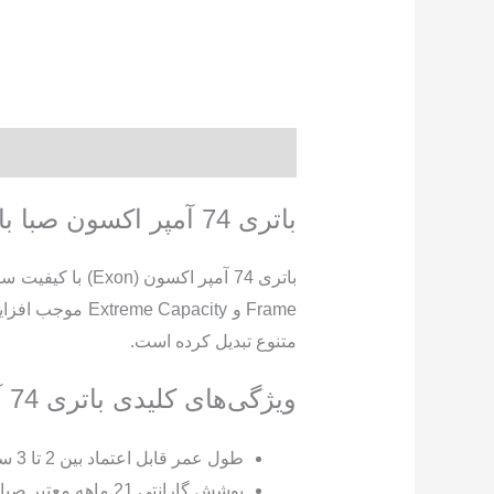
اکسون
صبا
عدد
توضیحات
توضیحات تکمیلی
نظرات (0)
باتری 74 آمپر اکسون صبا باتری
Frame و pacity
متنوع تبدیل کرده است.
ویژگی‌های کلیدی باتری 74 آمپر اکسون
طول عمر قابل اعتماد بین 2 تا 3 سال
پوشش گارانتی 21 ماهه معتبر صبا باتری