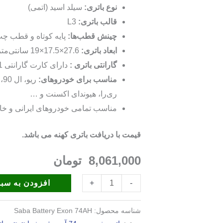
نوع باتری:
سیلد اسید (اتمی)
قالب باتری:
L3
چینش قطب‌ها:
پایه کوتاه و قطب چ
ابعاد باتری:
27.6×17.5×19 سانتی‌متر
گارانتی باتری :
دارای کارت گارانتی 21 ماهه
مناسب برای خودروهای:
ری‌را، هیوندای اکسنت و …
مناسب تمامی خودروهای ایرانی و خارجی ب
قیمت با دریافت باتری کهنه می باشد.
8,061,000
تومان
افزودن به سبد
+
-
شناسه محصول:
Saba Battery Exon 74AH