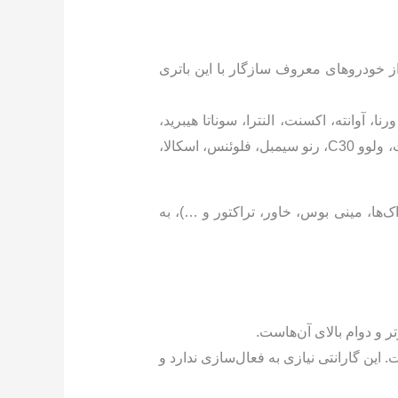
ی از خودروهای معروف سازگار با این باتری
را، وانت مزدا، هیوندای ورنا، آوانته، اکسنت، النترا، سوناتا هیبرید،
هیوندای IX35 توسان 2016 به بعد، دوو سیلو و ریسر، لیفان 620، هایما S7، نیسان تیانا، آلتیما، میتسوبیشی گالانت، ولوو C30، رنو سیمبل، فلوئنس، اسکالا،
ک‌ها، مینی بوس، خاور، تراکتور و …)، به
ر و دوام بالای آن‌هاست.
سراسری است. این گارانتی نیازی به فعال‌سازی ندارد و