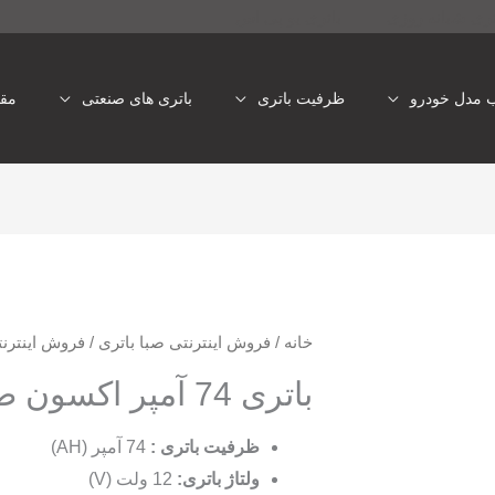
تری شبانه روزی
باتری یو پی اس
ب مدل خودرو
ظرفیت باتری
باتری های صنعتی
مقا
خانه
/
فروش اینترنتی صبا باتری
/
فروش اینترن
باتری 74 آمپر اکسون صبا
ظرفیت باتری :
74 آمپر (AH)
ولتاژ باتری:
12 ولت (V)