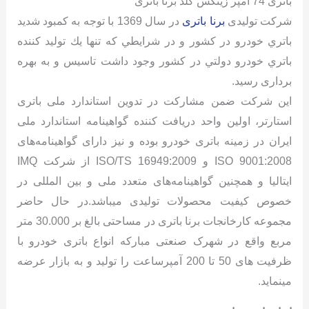
باتری 74 آمپر زیتکس گلد برنا باتری
شرکت تولیدی
برنا باتری
در سال 1369 با توجه به كمبود شديد
باتري خودرو در كشور و در شرايطي كه تنها يك توليد كننده
باتري خودرو دولتي در كشور وجود داشت تاسیس و به بهره
برداری رسید.
این شرکت ضمن مشاركت در تدوين استاندارد ملی باتری
استارتر، اولين واحد دريافت كننده گواهينامه استاندارد ملی
ایران در زمینه باتری خودرو بوده و نیز دارای گواهینامه‌های
ISO 9001:2008 و ISO/TS 16949:2009 از شركت IMQ
ايتاليا و همچنین گواهينامه‌های متعدد ملی و بين المللی در
خصوص كيفيت محصولات تولیدی میباشد.در حال حاضر
مجموعه کارخانجات برنا باتری در مساحتی بالغ بر 30.000 متر
مربع واقع در شهرک صنعتی مبارکه انواع باتری خودرو با
ظرفیت های 50 تا 200 آمپرساعت را تولید و به بازار عرضه
مینماید.