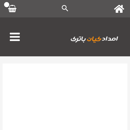
رش
ه
حتوا