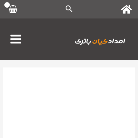
رش
ه
حتوا