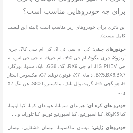
برای چه خودروهایی مناسب است؟
این باتری برای خودروهای زیر مناسب است (البته این لیست
کامل نیست):
خودورهای چینی:
کی ام سی تی 9، کی ام سی کا7، چری
آریزو8، چری تیگو5، ام جی 550، ام جی6، ام جی جی اس، ام
جی HS PHEV، ام جی RX9، گک GS8، بایک سنوا، بورگارد
BX5,BX6,BX7، دامای X7، فوتون تونلند G7، مکسوس استار
H، هونگچی H5، گریت وال تانک، ماکسترو S800، هن تنگ X7
و …
خودرو های کره ای:
هیوندای سوناتا، هیوندای کونا، کیا اپتیما،
کیا K5وk8، کیا اسپورتیج، کیا اسپورتیچ توربو، کیا تلوراید و….
خودروهای ژاپنی:
نیسان ماکسیما، نیسان قشقایی، نیسان