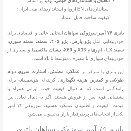
انطباق با استانداردهای جهانی
: تولید بر اساس
استانداردهای EN اروپا و استانداردهای ملی ایران؛
کیفیت ساخت قابل اعتماد
باتری
۷۴
آمپر سوزوکی سپاهان
انتخابی عالی و اقتصادی برای
خودروهایی مثل
پژو پارس، پژو
۴۰۵
، سمند، سمند سورن،
سمند
LX
، ام‌وی‌ام
X33
و
X60
، نیسان ماکسیما
و بسیاری از
خودروهای سواری با مصرف متوسط تا بالا است.
این باتری با تمرکز بر
عملکرد مطمئن، استارت سریع، دوام
طولانی و کمترین هزینه نگهداری
، گزینه‌ای هوشمندانه برای
رانندگانی است که به دنبال کیفیت خوب ایرانی همراه با
پشتیبانی قوی پس از فروش هستند. اگر به دنبال تعادل بین
قیمت، کیفیت و اطمینان عملکرد هستید، سوزوکی ۷۴ آمپر
یکی از انتخاب‌های پرطرفدار بازار محسوب می‌شود.
باتری 74 آمپر سوزوکی سپاهان باتری