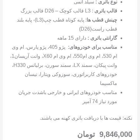
نوع باتری
:
سیلد اتمی
قالب باتری
: L3 قالب کوچک – D26 قالب بزرگ
چینش قطب ها
: پایه کوتاه قطب چپ(L3)- پایه بلند
قطب راست(D26)
گارانتی باتری
:
دارای 15 ماهه
مناسب برای خودروهای
:
پژو 405، پژو پارس، ام وی
ام 530، ام وی ام550، ام وی ام X60، وانت آریسان1،
وانت پیکان، سمند LX، سمند سورن، برلیانس H330،
خودروهای کاربراتوری، سوزوکی ویتارا، نیسان
ماکسیما
مناسب خودروهای ایرانی و خارجی باشدت جریان
مورد نیاز 74 آمپر
نکته: قیمت ها با دریافت باتری کهنه می باشند.
9,846,000
تومان