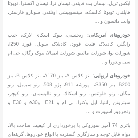
ایکس تریل، نیسان پت فایندر، نیسان ترا، نیسان اکسترا، تویوتا
هایلندر، تویوتا کالسکه، میتسوبیشی اوتلندر، سوبارو فارستر،
وانت داتسون و …
خودروهای آمریکایی:
ریجنسی، بیوک اسکای لارک، جیپ
رانگلر، کادیلاک فلیت فوود، کادیلاک سویل، فورد f250،
شورلت نوا، شورلت مالیبو، شورلت ایمپالا، بیوک رگال، جی ام
سی وندورا و…
خودروهای اروپایی:
بنز کلاس A، بنز A170، بنز کلاس B، بنز
B200، بنز S350، پورشه 911، پژو 508، رنو سیمبل، رنو
مگان، رنو فلوئنس، رنو اسکالا، رنو تالیسمان، رنو کپچر،
سیتروئن زانتیا، اپل وکترا، بی ام و E21 وe30 و E36 و
رنجروور اسپورت و …
باتری 74 آمپر سوزوکی با برخورداری از کیفیت ساخت بالا،
دوام قابل توجه و سازگاری گسترده با انواع خودروها، گزینه‌ای