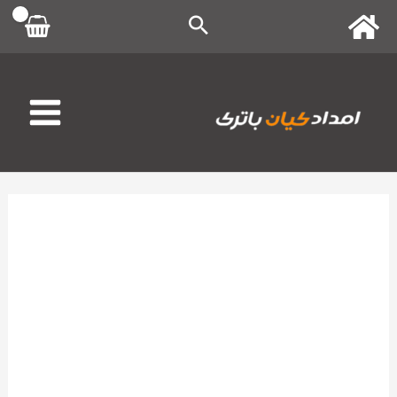
رش
ه
حتوا