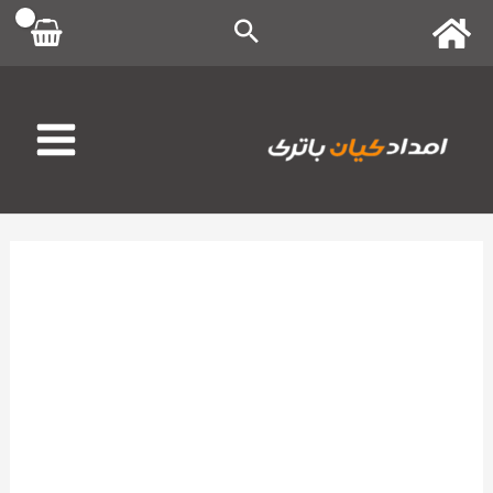
رش
ه
حتوا