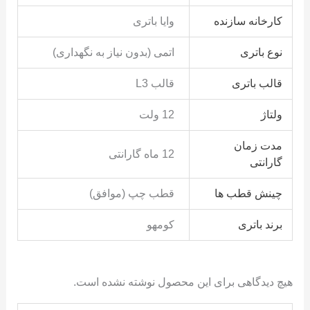
کارخانه سازنده
وایا باتری
نوع باتری
اتمی (بدون نیاز به نگهداری)
قالب باتری
قالب L3
ولتاژ
12 ولت
مدت زمان
12 ماه گارانتی
گارانتی
چینش قطب ها
قطب چپ (موافق)
برند باتری
کومهو
هیچ دیدگاهی برای این محصول نوشته نشده است.