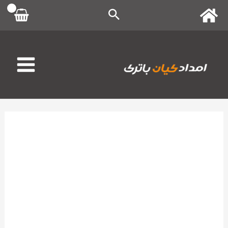
رش
ه
حتوا