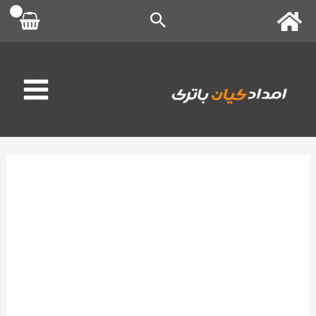
رش
ه
حتوا