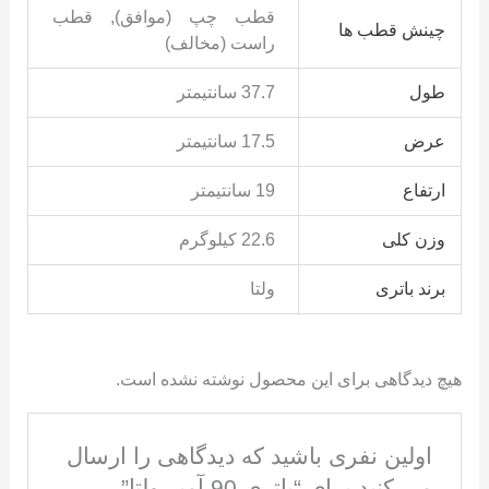
قطب چپ (موافق), قطب
چینش قطب ها
راست (مخالف)
طول
37.7 سانتیمتر
عرض
17.5 سانتیمتر
ارتفاع
19 سانتیمتر
وزن کلی
22.6 کیلوگرم
برند باتری
ولتا
هیچ دیدگاهی برای این محصول نوشته نشده است.
اولین نفری باشید که دیدگاهی را ارسال
می کنید برای “باتری 90 آمپر ولتا”