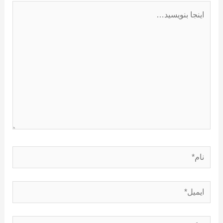
اینجا
بنویسید…
نام*
ایمیل*
وبگاه