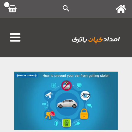
رش
ه
حتوا