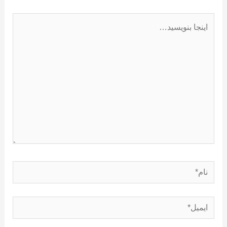
اینجا
بنویسید…
نام*
ایمیل*