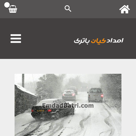
رش
ه
حتوا